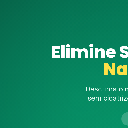
Elimine 
Na
Descubra o m
sem cicatri