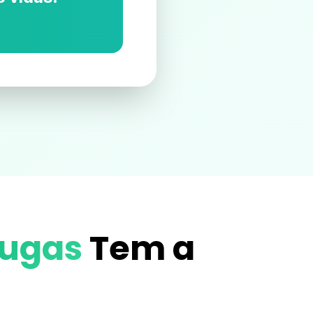
rugas
Tem a