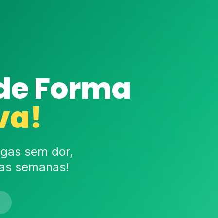
 de Forma
va!
ugas sem dor,
cas semanas!