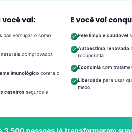
 você vai:
E você vai conqu
s
das verrugas e como
Pele limpa e saudável
s
Autoestima renovada
e
naturais
comprovados
recuperada
Economia
com tratament
tema imunológico
contra o
Liberdade
para usar qu
medo
s caseiros
seguros e
e 3.500 pessoas já transformaram suas