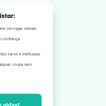
istar:
em verrugas visíveis
 confiança
os caros e ineficazes
alquer roupa sem
 vidas!