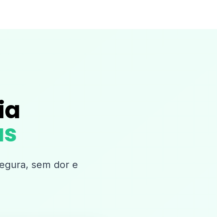
ia
as
segura, sem dor e