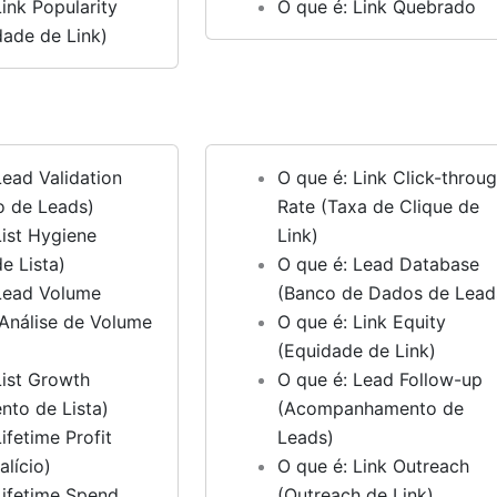
Link Popularity
O que é: Link Quebrado
dade de Link)
Lead Validation
O que é: Link Click-throu
o de Leads)
Rate (Taxa de Clique de
List Hygiene
Link)
e Lista)
O que é: Lead Database
Lead Volume
(Banco de Dados de Lead
(Análise de Volume
O que é: Link Equity
)
(Equidade de Link)
List Growth
O que é: Lead Follow-up
nto de Lista)
(Acompanhamento de
ifetime Profit
Leads)
alício)
O que é: Link Outreach
Lifetime Spend
(Outreach de Link)