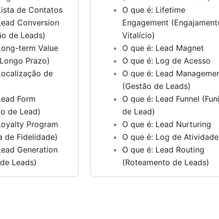
Lista de Contatos
O que é: Lifetime
Lead Conversion
Engagement (Engajament
ão de Leads)
Vitalício)
Long-term Value
O que é: Lead Magnet
 Longo Prazo)
O que é: Log de Acesso
Localização de
O que é: Lead Manageme
(Gestão de Leads)
Lead Form
O que é: Lead Funnel (Funi
io de Lead)
de Lead)
Loyalty Program
O que é: Lead Nurturing
 de Fidelidade)
O que é: Log de Atividade
Lead Generation
O que é: Lead Routing
 de Leads)
(Roteamento de Leads)