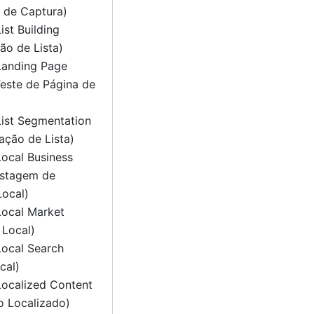
 de Captura)
ist Building
ão de Lista)
Landing Page
Teste de Página de
List Segmentation
ção de Lista)
Local Business
Listagem de
ocal)
Local Market
 Local)
Local Search
cal)
Localized Content
o Localizado)