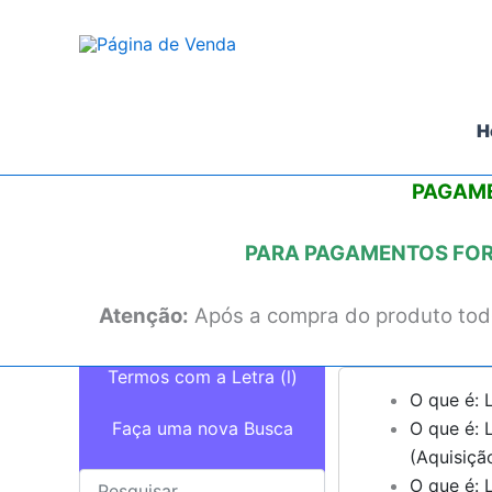
Ir
para
o
conteúdo
H
PAGAME
PARA PAGAMENTOS FORA
Atenção:
Após a compra do produto todo
Termos com a Letra (l)
O que é: 
Faça uma nova Busca
O que é: 
(Aquisiçã
O que é: 