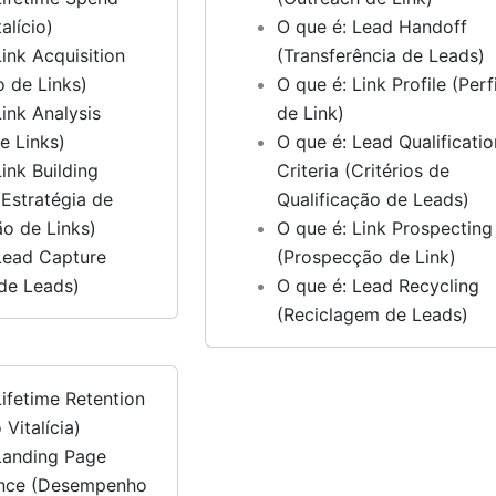
alício)
O que é: Lead Handoff
Link Acquisition
(Transferência de Leads)
o de Links)
O que é: Link Profile (Perfi
Link Analysis
de Link)
e Links)
O que é: Lead Qualificatio
ink Building
Criteria (Critérios de
(Estratégia de
Qualificação de Leads)
o de Links)
O que é: Link Prospecting
Lead Capture
(Prospecção de Link)
de Leads)
O que é: Lead Recycling
(Reciclagem de Leads)
Lifetime Retention
Vitalícia)
Landing Page
nce (Desempenho