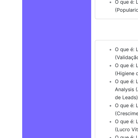
O que é: 
(Populari
O que é: 
(Validaçã
O que é: 
(Higiene d
O que é: 
Analysis 
de Leads
O que é: 
(Crescime
O que é: L
(Lucro Vit
O que é: 