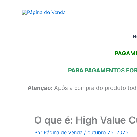
Ir
para
o
conteúdo
H
PAGAME
PARA PAGAMENTOS FORA
Atenção:
Após a compra do produto todo
O que é: High Value 
Por
Página de Venda
/
outubro 25, 2025