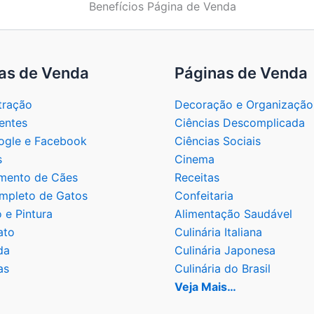
as de Venda
Páginas de Venda
tração
Decoração e Organização
entes
Ciências Descomplicada
gle e Facebook
Ciências Sociais
s
Cinema
mento de Cães
Receitas
mpleto de Gatos
Confeitaria
 e Pintura
Alimentação Saudável
ato
Culinária Italiana
da
Culinária Japonesa
as
Culinária do Brasil
Veja Mais…