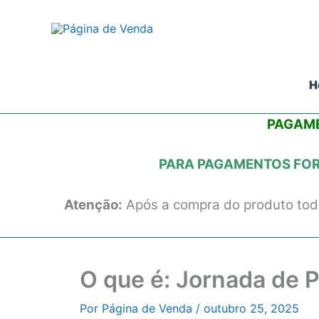
Ir
para
o
conteúdo
H
PAGAME
PARA PAGAMENTOS FORA
Atenção:
Após a compra do produto todo
O que é: Jornada de 
Por
Página de Venda
/
outubro 25, 2025