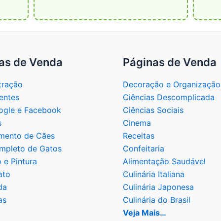
as de Venda
Páginas de Venda
tração
Decoração e Organização
entes
Ciências Descomplicada
gle e Facebook
Ciências Sociais
s
Cinema
mento de Cães
Receitas
mpleto de Gatos
Confeitaria
 e Pintura
Alimentação Saudável
ato
Culinária Italiana
da
Culinária Japonesa
as
Culinária do Brasil
Veja Mais…