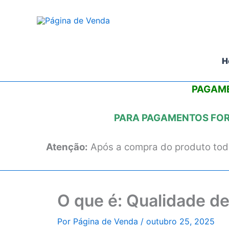
Ir
para
o
conteúdo
H
PAGAME
PARA PAGAMENTOS FORA
Atenção:
Após a compra do produto todo
O que é: Qualidade d
Por
Página de Venda
/
outubro 25, 2025