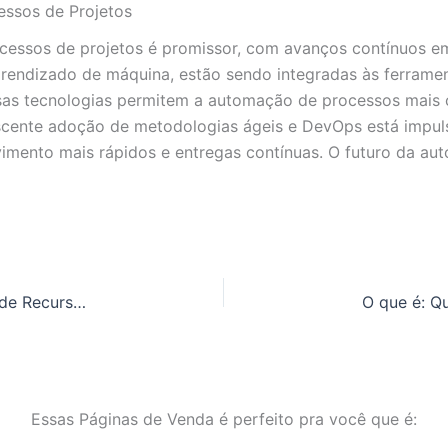
essos de Projetos
cessos de projetos é promissor, com avanços contínuos em
 aprendizado de máquina, estão sendo integradas às ferra
ssas tecnologias permitem a automação de processos mai
escente adoção de metodologias ágeis e DevOps está impu
vimento mais rápidos e entregas contínuas. O futuro da a
O que é: Qualidade de Automação de Processos de Recursos
Essas Páginas de Venda é perfeito pra você que é: