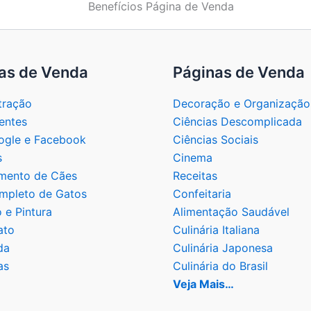
as de Venda
Páginas de Venda
tração
Decoração e Organização
entes
Ciências Descomplicada
gle e Facebook
Ciências Sociais
s
Cinema
mento de Cães
Receitas
mpleto de Gatos
Confeitaria
 e Pintura
Alimentação Saudável
ato
Culinária Italiana
da
Culinária Japonesa
as
Culinária do Brasil
Veja Mais…