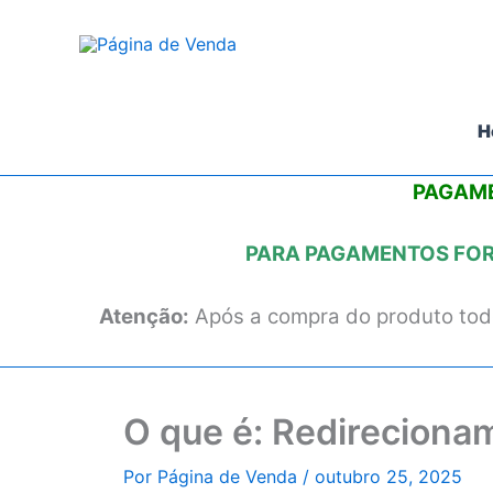
Ir
para
o
conteúdo
H
PAGAME
PARA PAGAMENTOS FORA
Atenção:
Após a compra do produto todo
O que é: Redireciona
Por
Página de Venda
/
outubro 25, 2025