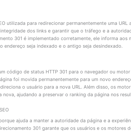
EO utilizada para redirecionar permanentemente uma URL a
integridade dos links e garantir que o tráfego e a autorid
mento 301 é implementado corretamente, ele informa aos 
o endereço seja indexado e o antigo seja desindexado.
um código de status HTTP 301 para o navegador ou motor
a página foi movida permanentemente para um novo endere
direciona o usuário para a nova URL. Além disso, os moto
a a nova, ajudando a preservar o ranking da página nos resu
 SEO
porque ajuda a manter a autoridade da página e a experiê
direcionamento 301 garante que os usuários e os motores 