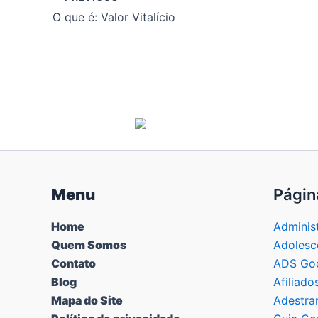
O que é: Valor Vitalício
Menu
Págin
Home
Adminis
Quem Somos
Adolesc
Contato
ADS Goo
Blog
Afiliado
Mapa do Site
Adestra