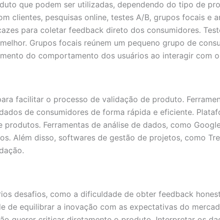
roduto que podem ser utilizadas, dependendo do tipo de p
m clientes, pesquisas online, testes A/B, grupos focais e 
icazes para coletar feedback direto dos consumidores. Tes
melhor. Grupos focais reúnem um pequeno grupo de consumi
amento do comportamento dos usuários ao interagir com o
para facilitar o processo de validação de produto. Ferra
dados de consumidores de forma rápida e eficiente. Plata
de produtos. Ferramentas de análise de dados, como Google
s. Além disso, softwares de gestão de projetos, como Tre
dação.
ios desafios, como a dificuldade de obter feedback hones
de de equilibrar a inovação com as expectativas do merca
querer criticar diretamente o produto. Interpretar os dad