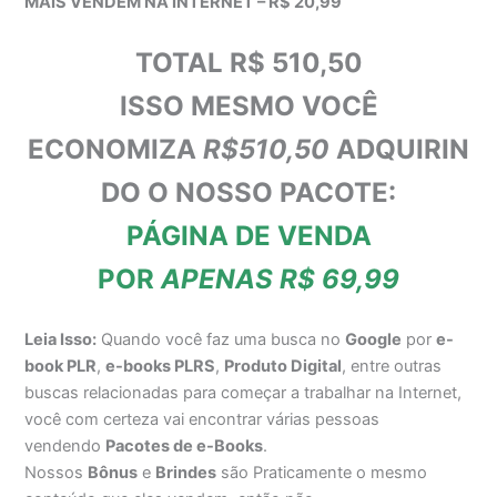
MAIS VENDEM NA INTERNET – R$ 20,99
TOTAL R$ 510,50
ISSO MESMO VOCÊ
ECONOMIZA
R$510,50
ADQUIRIN
DO O NOSSO PACOTE:
PÁGINA DE VENDA
POR
APENAS R$ 69,99
Leia Isso:
Quando você faz uma busca no
Google
por
e-
book PLR
,
e-books PLRS
,
Produto Digital
, entre outras
buscas relacionadas para começar a trabalhar na Internet,
você com certeza vai encontrar várias pessoas
vendendo
Pacotes de e-Books
.
Nossos
Bônus
e
Brindes
são Praticamente o mesmo