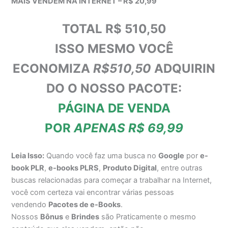
MAIS VENDEM NA INTERNET – R$ 20,99
TOTAL R$ 510,50
ISSO MESMO VOCÊ
ECONOMIZA
R$510,50
ADQUIRIN
DO O NOSSO PACOTE:
PÁGINA DE VENDA
POR
APENAS R$ 69,99
Leia Isso:
Quando você faz uma busca no
Google
por
e-
book PLR
,
e-books PLRS
,
Produto Digital
, entre outras
buscas relacionadas para começar a trabalhar na Internet,
você com certeza vai encontrar várias pessoas
vendendo
Pacotes de e-Books
.
Nossos
Bônus
e
Brindes
são Praticamente o mesmo