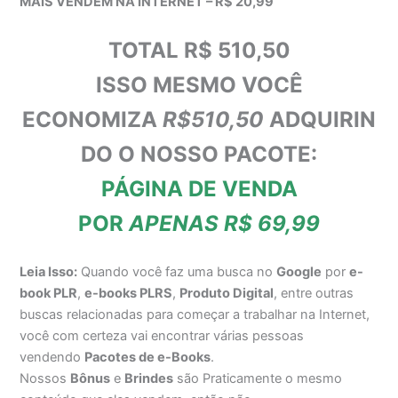
MAIS VENDEM NA INTERNET – R$ 20,99
TOTAL R$ 510,50
ISSO MESMO VOCÊ
ECONOMIZA
R$510,50
ADQUIRIN
DO O NOSSO PACOTE:
PÁGINA DE VENDA
POR
APENAS R$ 69,99
Leia Isso:
Quando você faz uma busca no
Google
por
e-
book PLR
,
e-books PLRS
,
Produto Digital
, entre outras
buscas relacionadas para começar a trabalhar na Internet,
você com certeza vai encontrar várias pessoas
vendendo
Pacotes de e-Books
.
Nossos
Bônus
e
Brindes
são Praticamente o mesmo