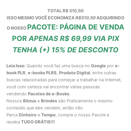
TOTAL R$ 510,50
ISSO MESMO VOCÊ ECONOMIZA
R$510,50
ADQUIRINDO
PACOTE: PÁGINA DE VENDA
O NOSSO
POR
APENAS R$ 69,99 VIA PIX
TENHA (+) 15% DE DESCONTO
Leia Isso:
Quando você faz uma busca no
Google
por
e-
book PLR
,
e-books PLRS
,
Produto Digital
, entre outras
buscas relacionadas para começar a trabalhar na Internet,
você com certeza vai encontrar várias pessoas
vendendo
Pacotes de e-Books
.
Nossos
Bônus
e
Brindes
são Praticamente o mesmo
conteúdo que eles vendem, então não
Perca
Dinheiro
e
Tempo
, compre o nosso Pacote e
receba
TUDO GRÁTIS!!!