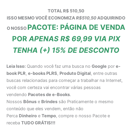
TOTAL R$ 510,50
ISSO MESMO VOCÊ ECONOMIZA
R$510,50
ADQUIRINDO
PACOTE: PÁGINA DE VENDA
O NOSSO
POR
APENAS R$ 69,99 VIA PIX
TENHA (+) 15% DE DESCONTO
Leia Isso:
Quando você faz uma busca no
Google
por
e-
book PLR
,
e-books PLRS
,
Produto Digital
, entre outras
buscas relacionadas para começar a trabalhar na Internet,
você com certeza vai encontrar várias pessoas
vendendo
Pacotes de e-Books
.
Nossos
Bônus
e
Brindes
são Praticamente o mesmo
conteúdo que eles vendem, então não
Perca
Dinheiro
e
Tempo
, compre o nosso Pacote e
receba
TUDO GRÁTIS!!!