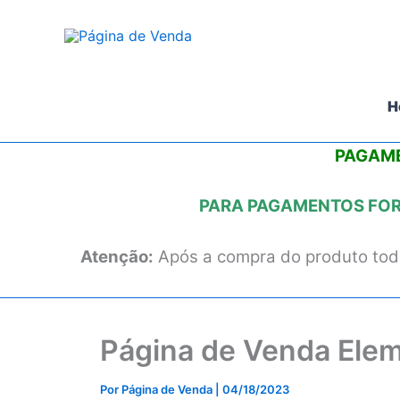
Ir
para
o
conteúdo
H
PAGAME
PARA PAGAMENTOS FORA
Atenção:
Após a compra do produto todo
Página de Venda Elem
Por
Página de Venda
|
04/18/2023