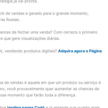
tégia já vai pronta.
unil de vendas e gerado para o grande momento,
ras Russas.
chances de fechar uma venda? Com certeza o primeiro
 que gere visualizações diárias.
et, vendendo produtos digitais?
Adquira agora o Página
ina de vendas é aquela em que um produto ou serviço é
aro, você provavelmente quer aumentar as chances de
sse momento que farão toda a diferença.
obre
landing pages Codó
e já entende que quanto mais