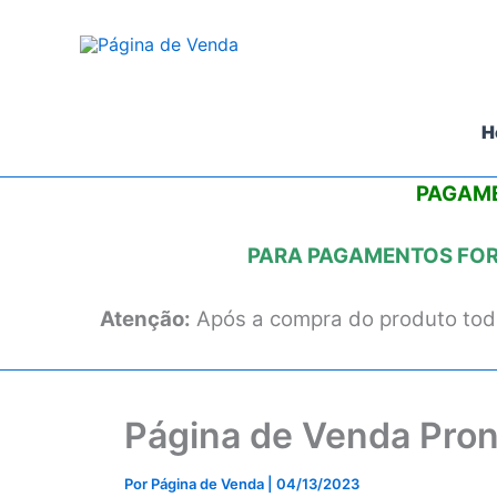
Ir
para
o
conteúdo
H
PAGAME
PARA PAGAMENTOS FORA
Atenção:
Após a compra do produto todo
Página de Venda Pron
Por
Página de Venda
|
04/13/2023