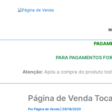
Ir
para
o
conteúdo
H
PAGAME
PARA PAGAMENTOS FORA
Atenção:
Após a compra do produto todo
Página de Venda Toca
Por
Página de Venda
|
09/18/2020