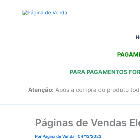
Ir
para
o
conteúdo
H
PAGAME
PARA PAGAMENTOS FORA
Atenção:
Após a compra do produto todo
Páginas de Vendas E
Por
Página de Venda
|
04/13/2023