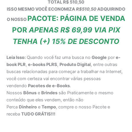
TOTAL R$ 510,50
ISSO MESMO VOCÊ ECONOMIZA
R$510,50
ADQUIRINDO
PACOTE: PÁGINA DE VENDA
O NOSSO
POR
APENAS R$ 69,99 VIA PIX
TENHA (+) 15% DE DESCONTO
Leia Isso:
Quando você faz uma busca no
Google
por
e-
book PLR
,
e-books PLRS
,
Produto Digital
, entre outras
buscas relacionadas para começar a trabalhar na Internet,
você com certeza vai encontrar várias pessoas
vendendo
Pacotes de e-Books
.
Nossos
Bônus
e
Brindes
são Praticamente o mesmo
conteúdo que eles vendem, então não
Perca
Dinheiro
e
Tempo
, compre o nosso Pacote e
receba
TUDO GRÁTIS!!!